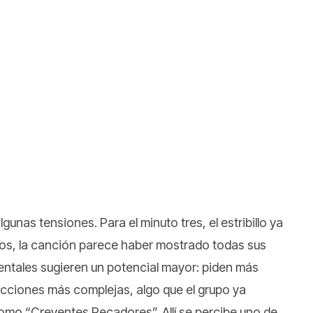
gunas tensiones. Para el minuto tres, el estribillo ya
icos, la canción parece haber mostrado todas sus
mentales sugieren un potencial mayor: piden más
ucciones más complejas, algo que el grupo ya
mo “Creyentes Pecadores”. Allí se percibe uno de