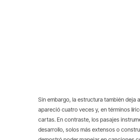
Sin embargo, la estructura también deja al
apareció cuatro veces y, en términos lír
cartas. En contraste, los pasajes instru
desarrollo, solos más extensos o constr
demostró poder manejar en canciones co