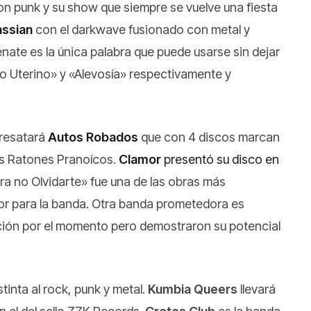
on punk y su show que siempre se vuelve una fiesta
ssian
con el darkwave fusionado con metal y
ate es la única palabra que puede usarse sin dejar
 Uterino» y «Alevosía» respectivamente y
epresatará
Autos Robados
que con 4 discos marcan
os Ratones Pranoícos.
Clamor
presentó su disco en
ara no Olvidarte» fue una de las obras más
or para la banda. Otra banda prometedora es
nción por el momento pero demostraron su potencial
inta al rock, punk y metal.
Kumbia Queers
llevará