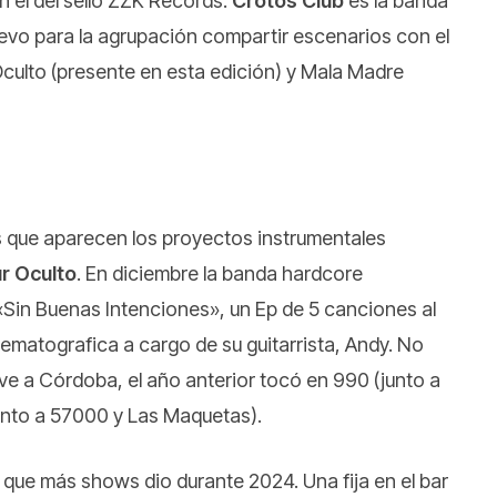
on el del sello ZZK Records.
Crotos Club
es la banda
uevo para la agrupación compartir escenarios con el
Oculto (presente en esta edición) y Mala Madre
s que aparecen los proyectos instrumentales
r Oculto
. En diciembre la banda hardcore
«Sin Buenas Intenciones», un Ep de 5 canciones al
matografica a cargo de su guitarrista, Andy. No
ve a Córdoba, el año anterior tocó en 990 (junto a
junto a 57000 y Las Maquetas).
que más shows dio durante 2024. Una fija en el bar