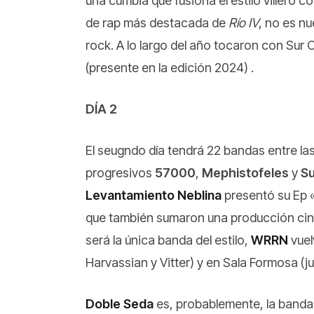
una cumbia que fusiona el estilo villero c
de rap más destacada de
Río IV
, no es n
rock. A lo largo del año tocaron con Sur 
(presente en la edición 2024) .
DÍA 2
El seugndo día tendrá 22 bandas entre la
progresivos
57000
,
Mephistofeles
y
Su
Levantamiento Neblina
presentó su Ep 
que también sumaron una producción cine
será la única banda del estilo,
WRRN
vuel
Harvassian y Vitter) y en Sala Formosa (
Doble Seda
es, probablemente, la banda 