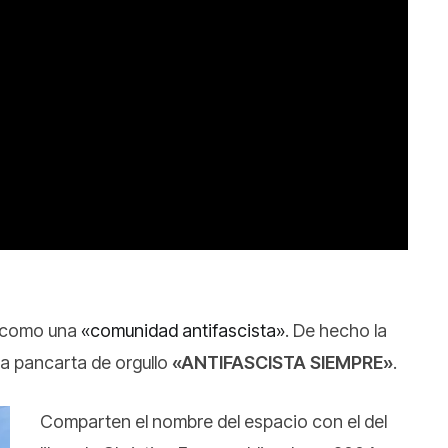
 como una
«comunidad antifascista»
. De hecho la
na pancarta de orgullo
«ANTIFASCISTA SIEMPRE»
.
Comparten el nombre del espacio con el del