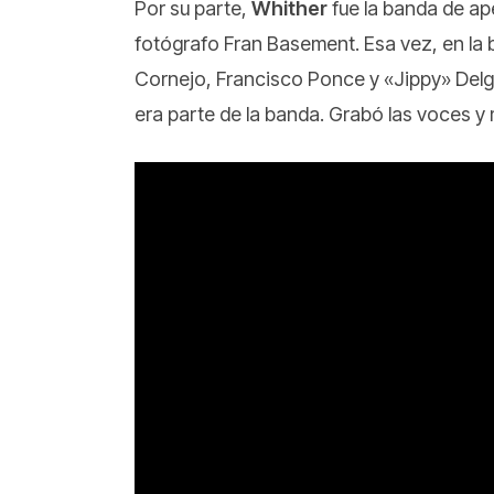
Por su parte,
Whither
fue la banda de ape
fotógrafo Fran Basement. Esa vez, en la 
Cornejo, Francisco Ponce y «Jippy» Delga
era parte de la banda. Grabó las voces y