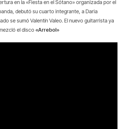
rtura en la «Fiesta en el Sótano» organizada por el
banda, debutó su cuarto integrante, a Daria
do se sumó Valentín Valeo. El nuevo guitarrista ya
 mezcló el disco
«Arrebol»