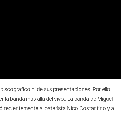
 discográfico ni de sus presentaciones. Por ello
r la banda más allá del vivo.. La banda de Miguel
ó recientemente al baterista Nico Costantino y a